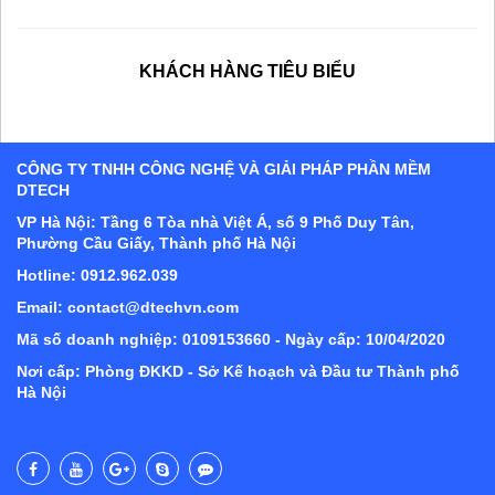
KHÁCH HÀNG TIÊU BIỂU
CÔNG TY TNHH CÔNG NGHỆ VÀ GIẢI PHÁP PHẦN MỀM
DTECH
VP Hà Nội: Tầng 6 Tòa nhà Việt Á, số 9 Phố Duy Tân,
Phường Cầu Giấy, Thành phố Hà Nội
Hotline: 0912.962.039
Email: contact@dtechvn.com
Mã số doanh nghiệp: 0109153660 - Ngày cấp: 10/04/2020
Nơi cấp: Phòng ĐKKD - Sở Kế hoạch và Đầu tư Thành phố
Hà Nội