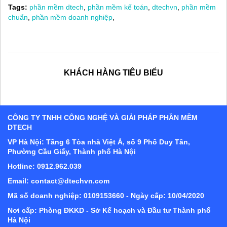
Tags:
phần mềm dtech
,
phần mềm kế toán
,
dtechvn
,
phần mềm
chuẩn
,
phần mềm doanh nghiệp
,
KHÁCH HÀNG TIÊU BIỂU
CÔNG TY TNHH CÔNG NGHỆ VÀ GIẢI PHÁP PHẦN MỀM
DTECH
VP Hà Nội: Tầng 6 Tòa nhà Việt Á, số 9 Phố Duy Tân,
Phường Cầu Giấy, Thành phố Hà Nội
Hotline: 0912.962.039
Email: contact@dtechvn.com
Mã số doanh nghiệp: 0109153660 - Ngày cấp: 10/04/2020
Nơi cấp: Phòng ĐKKD - Sở Kế hoạch và Đầu tư Thành phố
Hà Nội