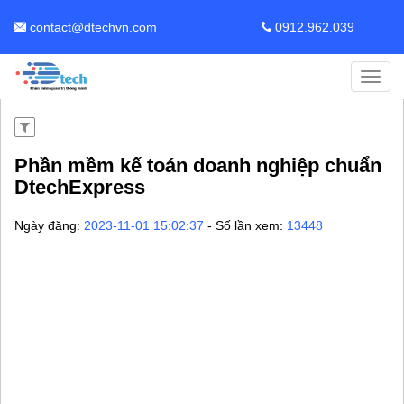
contact@dtechvn.com
0912.962.039
Toggl
navig
Phần mềm kế toán doanh nghiệp chuẩn
DtechExpress
Ngày đăng:
2023-11-01 15:02:37
- Số lần xem:
13448