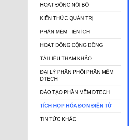
HOẠT ĐỘNG NỘI BỘ
KIẾN THỨC QUẢN TRỊ
PHẦN MỀM TIỆN ÍCH
HOẠT ĐỘNG CỘNG ĐỒNG
TÀI LIỆU THAM KHẢO
ĐẠI LÝ PHÂN PHỐI PHẦN MỀM
DTECH
ĐÀO TẠO PHẦN MỀM DTECH
TÍCH HỢP HÓA ĐƠN ĐIỆN TỬ
TIN TỨC KHÁC