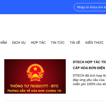
PHẨM
DỊCH VỤ
HỢP TÁC
TIN TỨC
TẢI VỀ
KIẾN THỨC
DTECH HỢP TÁC TÍ
CẤP HÓA ĐƠN ĐIỆN
DTECH đã tích hợp th
đáp ứng yêu cầu của
miễn phí 100% cho k