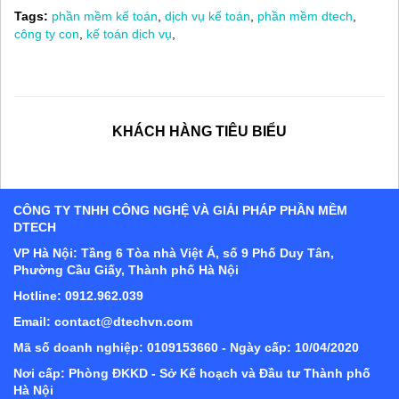
Tags:
phần mềm kế toán
,
dịch vụ kế toán
,
phần mềm dtech
,
công ty con
,
kế toán dịch vụ
,
KHÁCH HÀNG TIÊU BIỂU
CÔNG TY TNHH CÔNG NGHỆ VÀ GIẢI PHÁP PHẦN MỀM
DTECH
VP Hà Nội: Tầng 6 Tòa nhà Việt Á, số 9 Phố Duy Tân,
Phường Cầu Giấy, Thành phố Hà Nội
Hotline: 0912.962.039
Email: contact@dtechvn.com
Mã số doanh nghiệp: 0109153660 - Ngày cấp: 10/04/2020
Nơi cấp: Phòng ĐKKD - Sở Kế hoạch và Đầu tư Thành phố
Hà Nội