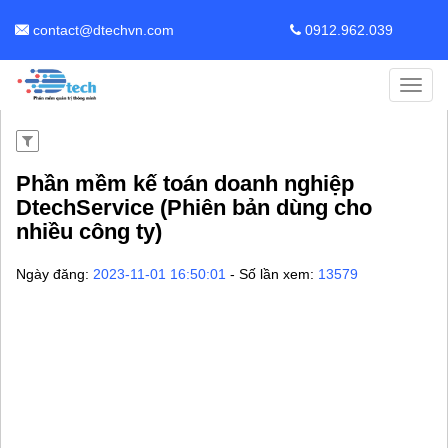
contact@dtechvn.com
0912.962.039
Toggl
navig
Phần mềm kế toán doanh nghiệp
DtechService (Phiên bản dùng cho
nhiều công ty)
Ngày đăng:
2023-11-01 16:50:01
- Số lần xem:
13579