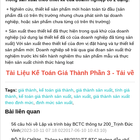
+ Nghiên cứu, thiết kế sản phẩm mới hoàn toàn từ đầu (sản
phẩm đã có trên thị trường nhưng chưa phát sinh tại doanh
nghiệp, hoặc sản phẩm chưa từng có trên thị trường)
+ Sản xuất theo thiết kế đã thực hiện trong quá khứ của doanh
nghiệp (sử dụng lại thiết kế đã có của doanh nghiệp đã từng sản
xuất) Với sản xuất theo thiết kế của đơn vị đặt hàng và tự thiết kế
sản phẩm mới: Doanh nghiệp sẽ trải qua giai đoạn sản xuất thử
nghiệm trước khi tiến hành nghiệm thu sản phẩm mẫu và thực
hiện sản xuất chính thức hàng loạt
Tài Liệu Kế Toán Giá Thành Phần 3 -
Tải về
Tags:
giá thành
,
kế toán giá thành
,
giá thành sản xuất
,
tính giá
thành
,
kế toán giá thành sản xuất
,
sản xuất
,
giá thành sản xuất
theo định mức
,
định mức sản xuất
,
Bài liên quan
56 câu hỏi về Lập và trình bày BCTC thông tư 200_Trịnh Đức
Vinh
(2023-10-11 07:18:022017-06-10 10:43:10)
BỘ TÀI CHÍNH - Thông tư 88/2021/TT-BTC Hướng dẫn chế