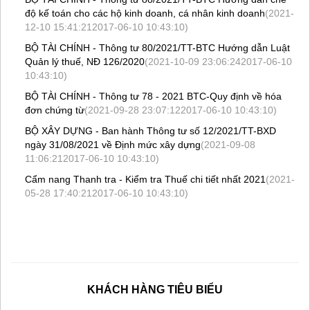
độ kế toán cho các hộ kinh doanh, cá nhân kinh doanh
(2021-
12-10 15:41:212017-06-10 10:43:10)
BỘ TÀI CHÍNH - Thông tư 80/2021/TT-BTC Hướng dẫn Luật
Quản lý thuế, NĐ 126/2020
(2021-10-09 23:06:242017-06-10
10:43:10)
BỘ TÀI CHÍNH - Thông tư 78 - 2021 BTC-Quy định về hóa
đơn chứng từ
(2021-09-28 23:07:122017-06-10 10:43:10)
BỘ XÂY DỰNG - Ban hành Thông tư số 12/2021/TT-BXD
ngày 31/08/2021 về Định mức xây dựng
(2021-09-08
11:06:212017-06-10 10:43:10)
Cẩm nang Thanh tra - Kiểm tra Thuế chi tiết nhất 2021
(2021-
05-28 17:40:212017-06-10 10:43:10)
KHÁCH HÀNG TIÊU BIỂU