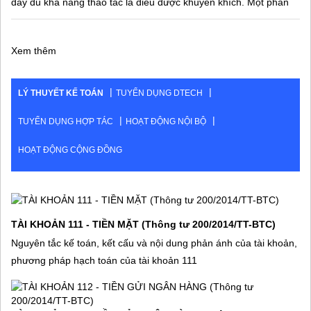
đầy đủ khả năng thao tác là điều được khuyến khích. Một phần
mềm có
Xem thêm
LÝ THUYẾT KẾ TOÁN
TUYỂN DỤNG DTECH
TUYỂN DỤNG HỢP TÁC
HOẠT ĐỘNG NỘI BỘ
HOẠT ĐỘNG CỘNG ĐỒNG
TÀI KHOẢN 111 - TIỀN MẶT (Thông tư 200/2014/TT-BTC)
Nguyên tắc kế toán, kết cấu và nội dung phản ánh của tài khoản,
phương pháp hạch toán của tài khoản 111