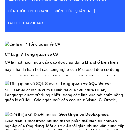
KIẾN THỨC KINH DOANH
KIẾN THỨC QUẢN TRỊ
TÀI LIỆU THAM KHẢO
C# là gì ? Tổng quan về C#
C# là một ngôn ngữ cấp cao được sử dụng khá phổ biến hiện
nay, nhất là hầu hết các công nghệ của Microsoft đều sử dụng
ngôn ngữ C# để lập trình. Ví dụ công nghệ .NET, Linq, Window
Tổng quan về SQL Server
Phone.
SQL server chính là cụm từ viết tắt của Structure Query
C# sử dụng 100% lập trình hướng đối tượng nên để học được nó
Language được sử dụng nhiều trong các lĩnh vực bởi chức năng
đòi hỏi bạn phải có nền
quản lý dữ liệu. Các ngôn ngữ cấp cao như: Visual C, Oracle,
Visual Basic,… đều có trình hỗ
Giới thiệu về DevExpress
Giao diện là một trong những thành phần thể hiện sự chuyên
nghiệp của ứng dụng. Một giao diện tối giản nhưng vẫn cung cấp