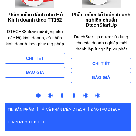
Phần mềm dành cho Hộ
Phần mềm kế toán doanh
Kinh doanh theo TT152
nghiệp chuẩn
DtechStartUp
DTECH88 được sử dụng cho
DtechStartUp được sử dụng
các Hộ kinh doanh, cá nhân
cho các doanh nghiệp mới
kinh doanh theo phương pháp
thành lập ít nghiệp vụ phát
kê khai, dùng cho 02 máy làm
sinh, dùng cho 01 máy làm
việc, đáp ứng yêu cầu của
CHI TIẾT
việc, phù hợp các công ty ít
TT152/2025/TT-BTC
CHI TIẾT
nghiệp vụ kế toán / tháng.
BÁO GIÁ
BÁO GIÁ
TIN SẢN PHẨM
TẢI VỀ PHẦN MỀM DTECH
ĐÀO TẠO DTECH
PHẦN MỀM TIỆN ÍCH