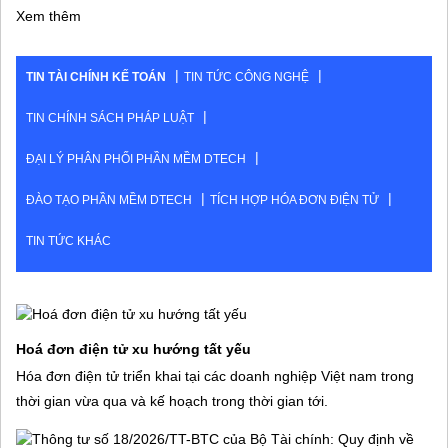
Xem thêm
TIN TÀI CHÍNH KẾ TOÁN
TIN TỨC CÔNG NGHỆ
TIN CHÍNH SÁCH PHÁP LUẬT
ĐẠI LÝ PHÂN PHỐI PHẦN MỀM DTECH
ĐÀO TẠO PHẦN MỀM DTECH
TÍCH HỢP HÓA ĐƠN ĐIỆN TỬ
TIN TỨC KHÁC
Hoá đơn điện tử xu hướng tất yếu
Hóa đơn điện tử triển khai tại các doanh nghiệp Việt nam trong
thời gian vừa qua và kế hoạch trong thời gian tới.