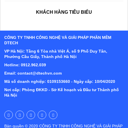
KHÁCH HÀNG TIÊU BIỂU
CÔNG TY TNHH CÔNG NGHỆ VÀ GIẢI PHÁP PHẦN MỀM
DTECH
VP Hà Nội: Tầng 6 Tòa nhà Việt Á, số 9 Phố Duy Tân,
Phường Cầu Giấy, Thành phố Hà Nội
Hotline: 0912.962.039
Email: contact@dtechvn.com
Mã số doanh nghiệp: 0109153660 - Ngày cấp: 10/04/2020
Nơi cấp: Phòng ĐKKD - Sở Kế hoạch và Đầu tư Thành phố
Hà Nội
Bản quyền © 2020 CÔNG TY TNHH CÔNG NGHỆ VÀ GIẢI PHÁP