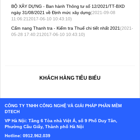
BỘ XÂY DỰNG - Ban hành Thông tư số 12/2021/TT-BXD
ngày 31/08/2021 về Định mức xây dựng
(2021-09-08
11:06:212017-06-10 10:43:10)
Cẩm nang Thanh tra - Kiểm tra Thuế chi tiết nhất 2021
(2021-
05-28 17:40:212017-06-10 10:43:10)
KHÁCH HÀNG TIÊU BIỂU
CÔNG TY TNHH CÔNG NGHỆ VÀ GIẢI PHÁP PHẦN MỀM
DTECH
VP Hà Nội: Tầng 6 Tòa nhà Việt Á, số 9 Phố Duy Tân,
Phường Cầu Giấy, Thành phố Hà Nội
Hotline: 0912.962.039