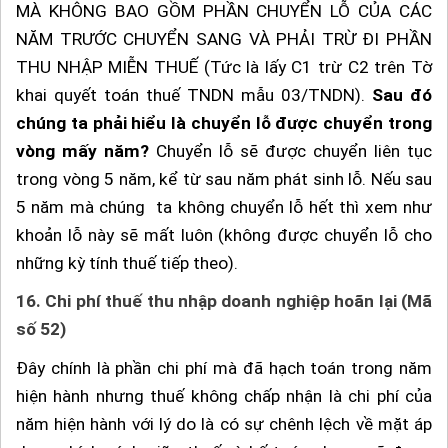
MÀ KHÔNG BAO GỒM PHẦN CHUYỂN LỖ CỦA CÁC
NĂM TRƯỚC CHUYỂN SANG VÀ PHẢI TRỪ ĐI PHẦN
THU NHẬP MIỄN THUẾ (Tức là lấy C1 trừ C2 trên Tờ
khai quyết toán thuế TNDN mẫu 03/TNDN).
Sau đó
chúng ta phải hiểu là chuyển lỗ được chuyển trong
vòng mấy năm?
Chuyển lỗ sẽ được chuyển liên tục
trong vòng 5 năm, kể từ sau năm phát sinh lỗ. Nếu sau
5 năm mà chúng ta không chuyển lỗ hết thì xem như
khoản lỗ này sẽ mất luôn (không được chuyển lỗ cho
những kỳ tính thuế tiếp theo).
16.
Chi phí thuế thu nhập doanh nghiệp hoãn lại (Mã
số 52)
Đây chính là phần chi phí mà đã hạch toán trong năm
hiện hành nhưng thuế không chấp nhận là chi phí của
năm hiện hành với lý do là có sự chênh lệch về mặt áp