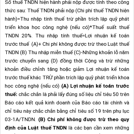
Số thuế TNDN hiện hành phải nộp được tính theo công
thức sau: Thuế TNDN phải nộp (Chi phí thuế TNDN hiện
hành)=Thu nhập tính thuế trừ phần trích lập quỹ phát
triển khoa học công nghệ (nếu có)*Thuế suất thuế
TNDN 20%. Thu nhập tính thuế=Lợi nhuận kế toán
trước thuế (A)+ Chi phí không được trừ theo Luật thuế
TNDN (B) Thu nhập miễn thuế (C)-Những khoản lỗ năm
trước chuyển sang (D) đồng thời Cộng và trừ những
khoản điều chỉnh tăng hoặc giảm Lợi nhuận kế toán
trước thuế khác TRỪ phần trích lập quỹ phát triển khoa
học công nghệ (nếu có)
(A) Lợi nhuận kế toán trước
thuế:
chắc chắn là phải lấy đúng số liệu chỉ tiêu 50 trên
Báo cáo kết quả kinh doanh của Báo cáo tài chính và
chỉ tiêu này chắc chắn bằng chỉ tiêu số 19 trên phụ lục
03-1A/TNDN.
(B) Chi phí không được trừ theo quy
định của Luật thuế TNDN
là các bạn cần xem những