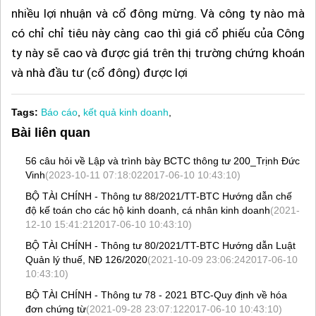
nhiều lợi nhuận và cổ đông mừng. Và công ty nào mà
có chỉ chỉ tiêu này càng cao thì giá cổ phiếu của Công
ty này sẽ cao và được giá trên thị trường chứng khoán
và nhà đầu tư (cổ đông) được lợi
Tags:
Báo cáo
,
kết quả kinh doanh
,
Bài liên quan
56 câu hỏi về Lập và trình bày BCTC thông tư 200_Trịnh Đức
Vinh
(2023-10-11 07:18:022017-06-10 10:43:10)
BỘ TÀI CHÍNH - Thông tư 88/2021/TT-BTC Hướng dẫn chế
độ kế toán cho các hộ kinh doanh, cá nhân kinh doanh
(2021-
12-10 15:41:212017-06-10 10:43:10)
BỘ TÀI CHÍNH - Thông tư 80/2021/TT-BTC Hướng dẫn Luật
Quản lý thuế, NĐ 126/2020
(2021-10-09 23:06:242017-06-10
10:43:10)
BỘ TÀI CHÍNH - Thông tư 78 - 2021 BTC-Quy định về hóa
đơn chứng từ
(2021-09-28 23:07:122017-06-10 10:43:10)