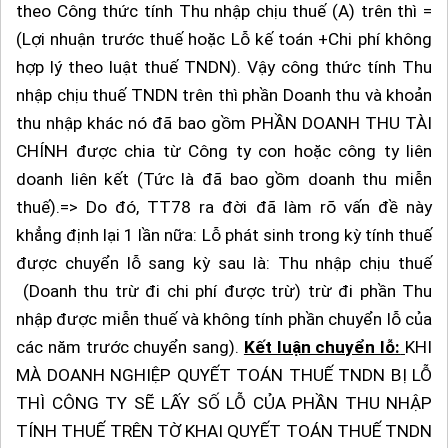
theo Công thức tính Thu nhập chịu thuế (A) trên thì =
(Lợi nhuận trước thuế hoặc Lỗ kế toán +Chi phí không
hợp lý theo luật thuế TNDN). Vậy công thức tính Thu
nhập chịu thuế TNDN trên thì phần Doanh thu và khoản
thu nhập khác nó đã bao gồm PHẦN DOANH THU TÀI
CHÍNH được chia từ Công ty con hoặc công ty liên
doanh liên kết (Tức là đã bao gồm doanh thu miễn
thuế).=> Do đó, TT78 ra đời đã làm rõ vấn đề này
khẳng định lại 1 lần nữa: Lỗ phát sinh trong kỳ tính thuế
được chuyển lỗ sang kỳ sau là: Thu nhập chịu thuế
(Doanh thu trừ đi chi phí được trừ) trừ đi phần Thu
nhập được miễn thuế và không tính phần chuyển lỗ của
các năm trước chuyển sang).
Kết luận chuyển lỗ:
KHI
MÀ DOANH NGHIỆP QUYẾT TOÁN THUẾ TNDN BỊ LỖ
THÌ CÔNG TY SẼ LẤY SỐ LỖ CỦA PHẦN THU NHẬP
TÍNH THUẾ TRÊN TỜ KHAI QUYẾT TOÁN THUẾ TNDN