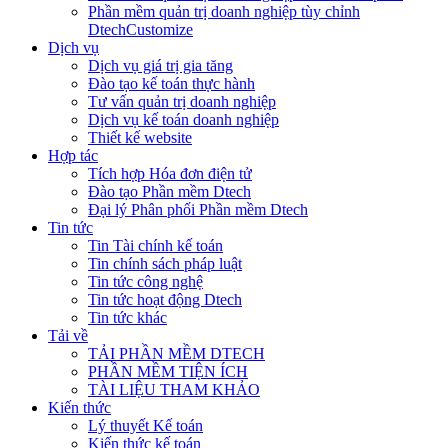
Phần mềm quản trị doanh nghiệp tùy chỉnh
DtechCustomize
Dịch vụ
Dịch vụ giá trị gia tăng
Đào tạo kế toán thực hành
Tư vấn quản trị doanh nghiệp
Dịch vụ kế toán doanh nghiệp
Thiết kế website
Hợp tác
Tích hợp Hóa đơn điện tử
Đào tạo Phần mềm Dtech
Đại lý Phân phối Phần mềm Dtech
Tin tức
Tin Tài chính kế toán
Tin chính sách pháp luật
Tin tức công nghệ
Tin tức hoạt động Dtech
Tin tức khác
Tải về
TẢI PHẦN MỀM DTECH
PHẦN MỀM TIỆN ÍCH
TÀI LIỆU THAM KHẢO
Kiến thức
Lý thuyết Kế toán
Kiến thức kế toán