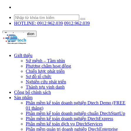
Email: contact@dtechvn.com
contact@dtechvn.com
HOTLINE: 0912.962.039
0912.962.039
Toggle navigation
Giới thiệu
Sứ mệnh – Tầm nhìn
Phương châm hoạt động
Chiến lược phát triển
Sơ đồ tổ chức
Nghiên cứu phát triển
Thành tựu vinh danh
Công bố chính sách
Sản phẩm
Phần mềm kế toán doanh nghiệp Dtech Demo (FREE
01 tháng)
Phần mềm kế toán doanh nghiệp chuẩn DtechStartUp
Phần mềm kế toán doanh nghiệp DtechExpress
Phần mềm kế toán dịch vụ DtechServices
Phần mềm quản trị doanh nghiệp DtechEnterprise