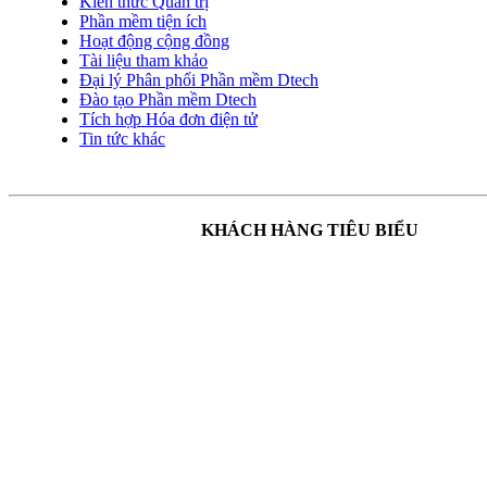
Kiến thức Quản trị
Phần mềm tiện ích
Hoạt động cộng đồng
Tài liệu tham khảo
Đại lý Phân phối Phần mềm Dtech
Đào tạo Phần mềm Dtech
Tích hợp Hóa đơn điện tử
Tin tức khác
KHÁCH HÀNG TIÊU BIỂU