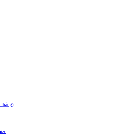
 tháng)
mize