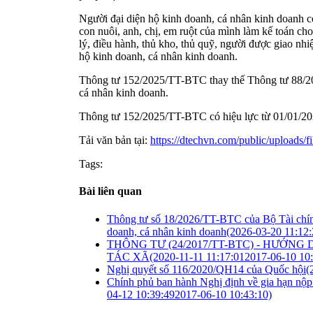
Người đại diện hộ kinh doanh, cá nhân kinh doanh có 
con nuôi, anh, chị, em ruột của mình làm kế toán ch
lý, điều hành, thủ kho, thủ quỹ, người được giao n
hộ kinh doanh, cá nhân kinh doanh.
Thông tư 152/2025/TT-BTC thay thế Thông tư 88/2
cá nhân kinh doanh.
Thông tư 152/2025/TT-BTC có hiệu lực từ 01/01/2
Tải văn bản tại:
https://dtechvn.com/public/uploads/f
Tags:
Bài liên quan
Thông tư số 18/2026/TT-BTC của Bộ Tài chính:
doanh, cá nhân kinh doanh
(2026-03-20 11:12
THÔNG TƯ (24/2017/TT-BTC) - HƯỚNG
TÁC XÃ
(2020-11-11 11:17:012017-06-10 10:
Nghị quyết số 116/2020/QH14 của Quốc hội
(
Chính phủ ban hành Nghị định về gia hạn nộp t
04-12 10:39:492017-06-10 10:43:10)