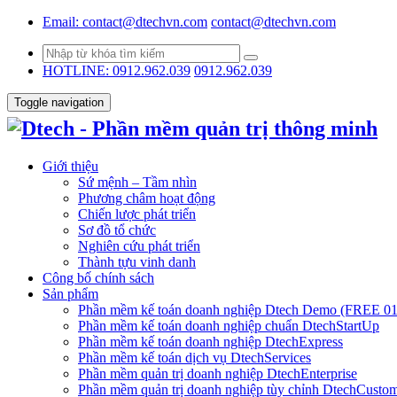
Email: contact@dtechvn.com
contact@dtechvn.com
HOTLINE: 0912.962.039
0912.962.039
Toggle navigation
Giới thiệu
Sứ mệnh – Tầm nhìn
Phương châm hoạt động
Chiến lược phát triển
Sơ đồ tổ chức
Nghiên cứu phát triển
Thành tựu vinh danh
Công bố chính sách
Sản phẩm
Phần mềm kế toán doanh nghiệp Dtech Demo (FREE 01
Phần mềm kế toán doanh nghiệp chuẩn DtechStartUp
Phần mềm kế toán doanh nghiệp DtechExpress
Phần mềm kế toán dịch vụ DtechServices
Phần mềm quản trị doanh nghiệp DtechEnterprise
Phần mềm quản trị doanh nghiệp tùy chỉnh DtechCusto