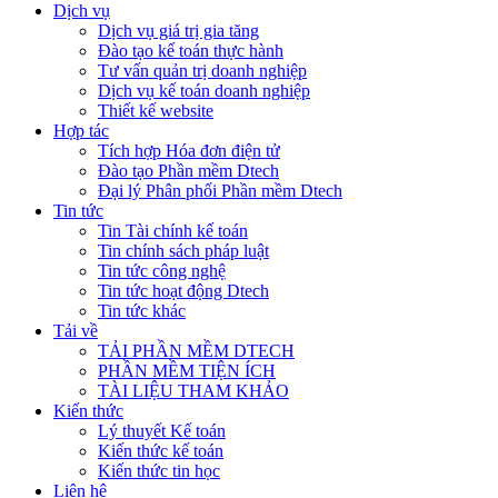
Dịch vụ
Dịch vụ giá trị gia tăng
Đào tạo kế toán thực hành
Tư vấn quản trị doanh nghiệp
Dịch vụ kế toán doanh nghiệp
Thiết kế website
Hợp tác
Tích hợp Hóa đơn điện tử
Đào tạo Phần mềm Dtech
Đại lý Phân phối Phần mềm Dtech
Tin tức
Tin Tài chính kế toán
Tin chính sách pháp luật
Tin tức công nghệ
Tin tức hoạt động Dtech
Tin tức khác
Tải về
TẢI PHẦN MỀM DTECH
PHẦN MỀM TIỆN ÍCH
TÀI LIỆU THAM KHẢO
Kiến thức
Lý thuyết Kế toán
Kiến thức kế toán
Kiến thức tin học
Liên hệ