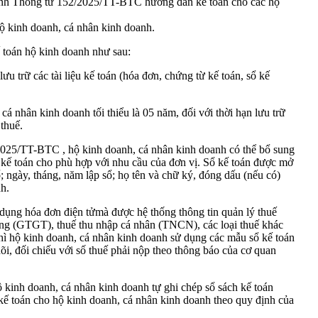
ành Thông tư 152/2025/TT-BTC hướng dẫn kế toán cho các hộ
 kinh doanh, cá nhân kinh doanh.
kế toán hộ kinh doanh như sau:
u trữ các tài liệu kế toán (hóa đơn, chứng từ kế toán, sổ kế
.
 cá nhân kinh doanh tối thiểu là 05 năm, đối với thời hạn lưu trữ
 thuế.
2025/TT-BTC , hộ kinh doanh, cá nhân kinh doanh có thể bổ sung
ổ kế toán cho phù hợp với nhu cầu của đơn vị. Sổ kế toán được mở
ổ; ngày, tháng, năm lập sổ; họ tên và chữ ký, đóng dấu (nếu có)
nh.
dụng hóa đơn điện tửmà được hệ thống thông tin quản lý thuế
 tăng (GTGT), thuế thu nhập cá nhân (TNCN), các loại thuế khác
thì hộ kinh doanh, cá nhân kinh doanh sử dụng các mẫu sổ kế toán
, đối chiếu với số thuế phải nộp theo thông báo của cơ quan
 kinh doanh, cá nhân kinh doanh tự ghi chép sổ sách kế toán
 kế toán cho hộ kinh doanh, cá nhân kinh doanh theo quy định của