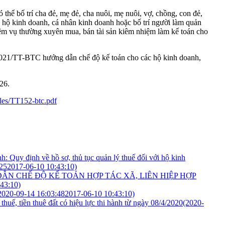
thể bố trí cha đẻ, mẹ đẻ, cha nuôi, mẹ nuôi, vợ, chồng, con đẻ,
o hộ kinh doanh, cá nhân kinh doanh hoặc bố trí người làm quản
hiệm vụ thường xuyên mua, bán tài sản kiêm nhiệm làm kế toán cho
021/TT-BTC hướng dẫn chế độ kế toán cho các hộ kinh doanh,
026.
iles/TT152-btc.pdf
 Quy định về hồ sơ, thủ tục quản lý thuế đối với hộ kinh
:252017-06-10 10:43:10)
 DẪN CHẾ ĐỘ KẾ TOÁN HỢP TÁC XÃ, LIÊN HIỆP HỢP
43:10)
2020-09-14 16:03:482017-06-10 10:43:10)
huế, tiền thuê đất có hiệu lực thi hành từ ngày 08/4/2020
(2020-