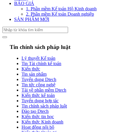
BÁO GIÁ
1. Phần mềm Kế toán Hộ Kinh doanh
2. Phần mềm Kế toán Doanh nghiệp
SẢN PHẨM MỚI
Tin chính sách pháp luật
Lý thuyết Kế toán
Tin Tài chính kế toán
Kiến thức
Tin sản phẩm
Tuyển dụng Dtech
Tin tức công nghệ
Tải về phần mềm Dtech
Kiến thức kế toán
Tuyển dụng hợp tác
Tin chính sách pháp luật
Đào tạo Dtech
Kiến thức tin học
Kiến thức Kinh doanh
Hoạt động nội bộ