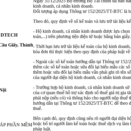
Ngày 31/12/2025 Bộ trưởng Bộ Tài chính đã ban h
kinh doanh, cá nhân kinh doanh.
Đối tượng áp dụng Thông tư 152/2025/TT-BTC là hộ
Theo đó, quy định về sổ kế toán và lưu trữ tài liệu 
- Hộ kinh doanh, cá nhân kinh doanh được lựa chọn lư
 DTECH
toán,...) trên phương tiện điện tử hoặc bằng bản giấy
 Cầu Giấy, Thành
- Thời hạn lưu trữ tài liệu kế toán của hộ kinh doanh,
hóa đơn thì thực hiện theo quy định của pháp luật về
- Ngoài các sổ kế toán hướng dẫn tại Thông tư 152/
thêm các sổ kế toán hoặc sửa đổi lại biểu mẫu các s
thêm hoặc sửa đổi lại biểu mẫu vẫn phải ghi rõ tên s
của người đại diện hộ kinh doanh, cá nhân kinh doa
- Trường hợp hộ kinh doanh, cá nhân kinh doanh sử 
Nội
của cơ quan thuế hỗ trợ xác định số thuế giá trị gia
phải nộp (nếu có) và thông báo cho người nộp thuế 
hướng dẫn tại Thông tư 152/2025/TT-BTC để theo dõi
thuế.
Bên cạnh đó, quy định cũng nêu rõ người đại diện hộ
hoặc bố trí người làm kế toán hoặc thuê dịch vụ làm
PHÁP PHẦN MỀM
pháp luật.