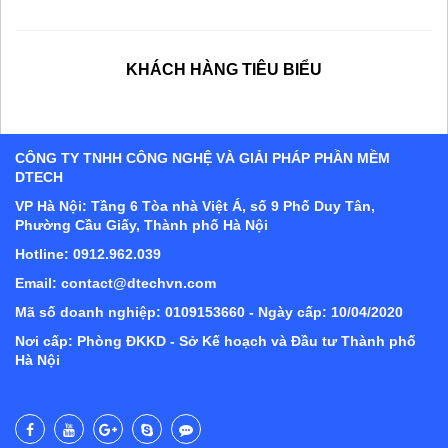
KHÁCH HÀNG TIÊU BIỂU
CÔNG TY TNHH CÔNG NGHỆ VÀ GIẢI PHÁP PHẦN MỀM
DTECH
VP Hà Nội: Tầng 6 Tòa nhà Việt Á, số 9 Phố Duy Tân,
Phường Cầu Giấy, Thành phố Hà Nội
Hotline: 0912.962.039
Email: contact@dtechvn.com
Mã số doanh nghiệp: 0109153660 - Ngày cấp: 10/04/2020
Nơi cấp: Phòng ĐKKD - Sở Kế hoạch và Đầu tư Thành phố
Hà Nội