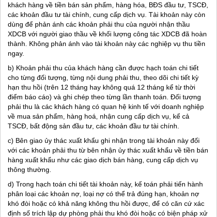
khách hàng về tiền bán sản phẩm, hàng hóa, BĐS đầu tư, TSCĐ,
các khoản đầu tư tài chính, cung cấp dịch vụ. Tài khoản này còn
dùng để phản ánh các khoản phải thu của người nhận thầu
XDCB với người giao thầu về khối lượng công tác XDCB đã hoàn
thành. Không phản ánh vào tài khoản này các nghiệp vụ thu tiền
ngay.
b) Khoản phải thu của khách hàng cần được hạch toán chi tiết
cho từng đối tượng, từng nội dung phải thu, theo dõi chi tiết kỳ
hạn thu hồi (trên 12 tháng hay không quá 12 tháng kể từ thời
điểm báo cáo) và ghi chép theo từng lần thanh toán. Đối tượng
phải thu là các khách hàng có quan hệ kinh tế với doanh nghiệp
về mua sản phẩm, hàng hoá, nhận cung cấp dịch vụ, kể cả
TSCĐ, bất động sản đầu tư, các khoản đầu tư tài chính.
c) Bên giao ủy thác xuất khẩu ghi nhận trong tài khoản này đối
với các khoản phải thu từ bên nhận ủy thác xuất khẩu về tiền bán
hàng xuất khẩu như các giao dịch bán hàng, cung cấp dịch vụ
thông thường.
d) Trong hạch toán chi tiết tài khoản này, kế toán phải tiến hành
phân loại các khoản nợ, loại nợ có thể trả đúng hạn, khoản nợ
khó đòi hoặc có khả năng không thu hồi được, để có căn cứ xác
định số trích lập dự phòng phải thu khó đòi hoặc có biện pháp xử