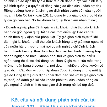
có nhiều giao dịch thì tỷ giá thực tế đích danh được xác định là tỷ
giá bình quân gia quyền di động các giao dịch của khách nợ đó).
Riêng trường hợp phát sinh giao dịch nhận trước tiền của người
mua thì bên Có tài khoản 131 áp dụng tỷ giá giao dịch thực tế (là
tỷ giá ghi vào bên Nợ tài khoản tiền) tại thời điểm nhận trước;
- Doanh nghiệp phải đánh giá lại các khoản phải thu của khách
hàng có gốc ngoại tệ tại tất cả các thời điểm lập Báo cáo tài
chính theo quy định của pháp luật. Tỷ giá giao dịch thực tế khi
đánh giá lại khoản phải thu của khách hàng là tỷ giá mua ngoại tệ
của ngân hàng thương mại nơi doanh nghiệp chỉ định khách
hàng thanh toán tại thời điểm lập Báo cáo tài chính. Trường hợp
doanh nghiệp có nhiều khoản phải thu và giao dịch tại nhiều
ngân hàng thì được chủ động lựa chọn tỷ giá mua của một trong
những ngân hàng thương mại nơi doanh nghiệp thường xuyên có
giao dịch. Các đơn vị trong tập đoàn được áp dụng chung một tỷ
giá do Công ty mẹ quy định (phải đảm bảo sát với tỷ giá giao dịch
thực tế) để đánh giá lại các khoản phải thu của khách hàng có
gốc ngoại tệ phát sinh từ các giao dịch trong nội bộ tập đoàn.
Kết cấu và nội dung phản ánh của tài
khoản 131 - Phải thu của khách hàng