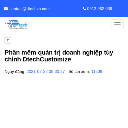
contact@dtechvn.com
0912.962.039
Toggl
navig
Phần mềm quản trị doanh nghiệp tùy
chỉnh DtechCustomize
Ngày đăng:
2021-03-28 08:30:37
- Số lần xem:
11508