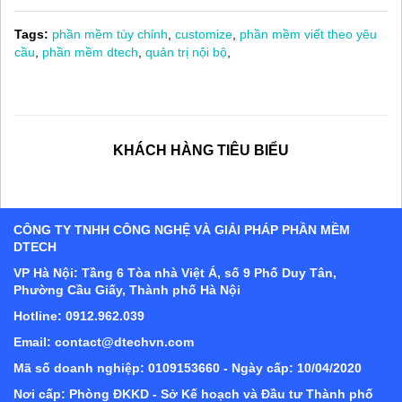
Tags:
phần mềm tùy chỉnh
,
customize
,
phần mềm viết theo yêu
cầu
,
phần mềm dtech
,
quản trị nội bộ
,
KHÁCH HÀNG TIÊU BIỂU
CÔNG TY TNHH CÔNG NGHỆ VÀ GIẢI PHÁP PHẦN MỀM
DTECH
VP Hà Nội: Tầng 6 Tòa nhà Việt Á, số 9 Phố Duy Tân,
Phường Cầu Giấy, Thành phố Hà Nội
Hotline: 0912.962.039
Email: contact@dtechvn.com
Mã số doanh nghiệp: 0109153660 - Ngày cấp: 10/04/2020
Nơi cấp: Phòng ĐKKD - Sở Kế hoạch và Đầu tư Thành phố