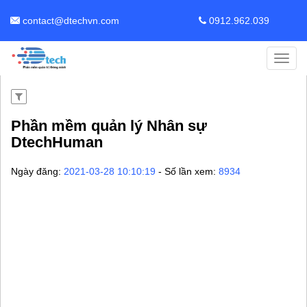
contact@dtechvn.com
0912.962.039
Toggl
navig
Phần mềm quản lý Nhân sự
DtechHuman
Ngày đăng:
2021-03-28 10:10:19
- Số lần xem:
8934