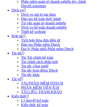
Phần mềm quản trị doanh nghiệp tùy chỉnh
DtechCustomize
Dịch vụ
Dịch vụ giá trị gia tăng
Đào tạo kế toán thực hành
Tư vấn quản trị doanh nghiệp
Dịch vụ kế toán doanh nghiệp
Thiết kế website
Hợp tác
Tích hợp Hóa đơn điện tử
Đào tạo Phần mềm Dtech
Đại lý Phân phối Phần mềm Dtech
Tin tức
Tin Tài chính kế toán
Tin chính sách pháp luật
Tin tức công nghệ
Tin tức hoạt động Dtech
Tin tức khác
Tải về
TẢI PHẦN MỀM DTECH
PHẦN MỀM TIỆN ÍCH
TÀI LIỆU THAM KHẢO
Kiến thức
Lý thuyết Kế toán
Kiến thức kế toán