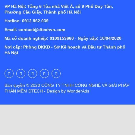
VP Hà Nội: Tầng 6 Tòa nhà Việt Á, số 9 Phố Duy Tân,
Phường Cầu Giấy, Thành phố Hà Nội
Hotline: 0912.962.039
Email: contact@dtechvn.com
Mã số doanh nghiệp: 0109153660 - Ngày cấp: 10/04/2020
Nơi cấp: Phòng ĐKKD - Sở Kế hoạch và Đầu tư Thành phố
Hà Nội
Bản quyền © 2020 CÔNG TY TNHH CÔNG NGHỆ VÀ GIẢI PHÁP
PHẦN MỀM DTECH - Design by WonderAds