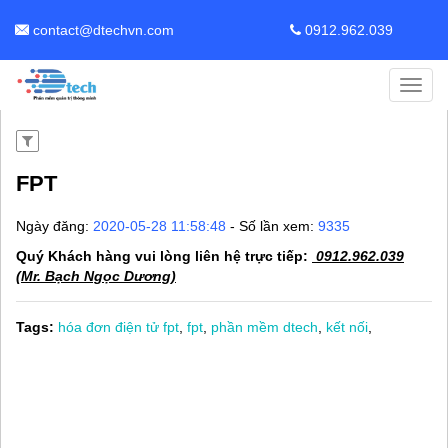
contact@dtechvn.com
0912.962.039
Toggl
navig
FPT
Ngày đăng:
2020-05-28 11:58:48
- Số lần xem:
9335
Quý Khách hàng vui lòng liên hệ trực tiếp:
0912.962.039
(Mr. Bạch Ngọc Dương)
Tags:
hóa đơn điện tử fpt
,
fpt
,
phần mềm dtech
,
kết nối
,